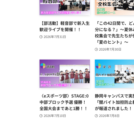
【部活動】軽音部で新入生
「この42日間で、ど
歓迎ライブを開催！！
分になる？」～夏休
校集会で先生たちが
2026年7月31日
「夏のヒント」～
2026年7月30日
〈eスポーツ部〉STAGE:0
静岡キャンパスで実
中部ブロック予選 優勝！
「闇バイト加担防止
全国大会まであと1勝！！
が報道されました！
2026年7月10日
2026年7月8日