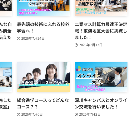
んな自
最先端の技術にふれる校外
二乗マス計算力最速王決定
み前全
学習へ！
戦！東海地区大会に挑戦し
伝えた
ました！
2026年7月24日
2026年7月17日
施した
総合進学コースってどんな
深川キャンパスとオンライ
教室」
コース？？
ン交流を行いました！
2026年7月6日
2026年7月2日