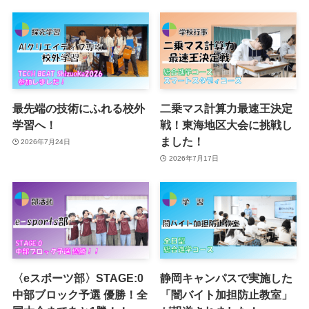
最先端の技術にふれる校外
二乗マス計算力最速王決定
学習へ！
戦！東海地区大会に挑戦し
ました！
2026年7月24日
2026年7月17日
〈eスポーツ部〉STAGE:0
静岡キャンパスで実施した
中部ブロック予選 優勝！全
「闇バイト加担防止教室」