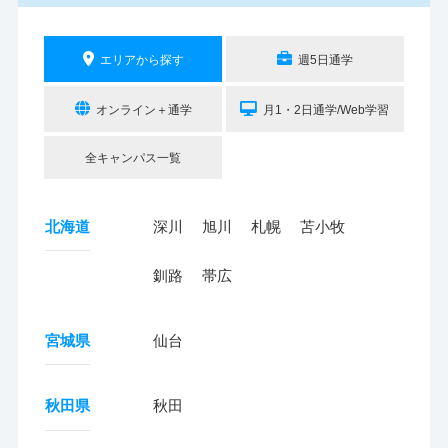
エリアから探す
週5日通学
オンライン＋通学
月1・2日通学/Web学習
全キャンパス一覧
北海道
深川
旭川
札幌
苫小牧
釧路
帯広
宮城県
仙台
秋田県
秋田