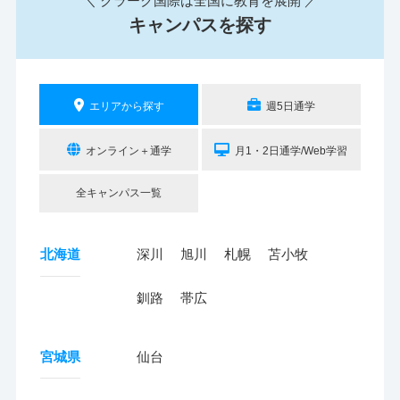
＼ クラーク国際は全国に教育を展開 ／
キャンパスを探す
エリアから探す
週5日通学
オンライン＋通学
月1・2日通学/Web学習
全キャンパス一覧
北海道
深川
旭川
札幌
苫小牧
釧路
帯広
宮城県
仙台