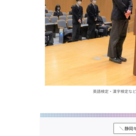
英語検定・漢字検定な
＼ 静岡