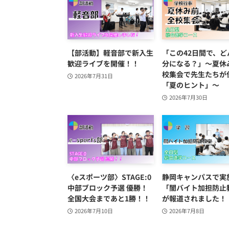
【部活動】軽音部で新入生
「この42日間で、ど
歓迎ライブを開催！！
分になる？」～夏休
校集会で先生たちが
2026年7月31日
「夏のヒント」～
2026年7月30日
〈eスポーツ部〉STAGE:0
静岡キャンパスで実
中部ブロック予選 優勝！
「闇バイト加担防止
全国大会まであと1勝！！
が報道されました！
2026年7月10日
2026年7月8日