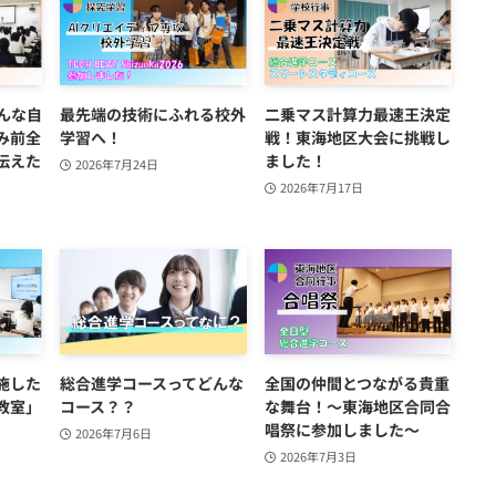
んな自
最先端の技術にふれる校外
二乗マス計算力最速王決定
み前全
学習へ！
戦！東海地区大会に挑戦し
伝えた
ました！
2026年7月24日
2026年7月17日
施した
総合進学コースってどんな
全国の仲間とつながる貴重
教室」
コース？？
な舞台！～東海地区合同合
唱祭に参加しました～
2026年7月6日
2026年7月3日