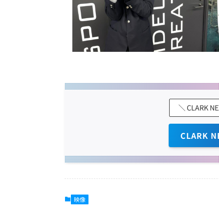
＼ CLARK N
CLARK N
映像