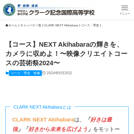
メニュー
ホーム
キャンパス一覧
CLARK NEXT Akihabara
コース・専攻
【コース】NEXT Akihabaraの輝きを、
カメラに収めよ！〜映像クリエイトコー
スの芸術祭2024〜
2024年8月20日
コース・専攻
映像
CLARK NEXT Akihabaraとは
CLARK NEXT Akihabara
は、
「
好きは最
強
」「
好きから未来を広げよう
」
をモットー