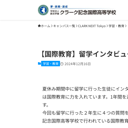
ホーム
キャンパス一覧
CLARK NEXT Tokyo
学習・教育
【国際教育】留学インタビュ
学習・教育
2024年12月16日
夏休み期間中に留学に行った生徒にイン
は国際教育に力を入れています。1年間を
す。
今回も留学に行った２年生に４つの質問
記念国際高等学校で行われている国際教