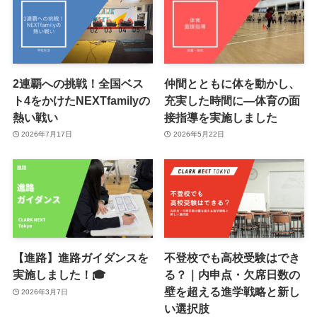
2連覇への挑戦！全国ベス
仲間とともに体を動かし、
ト4をかけたNEXTfamilyの
充実した時間に―体育の面
熱い戦い
接指導を実施しました
2026年7月17日
2026年5月22日
【進路】進路ガイダンスを
不登校でも高校受験はでき
実施しました！🎓
る？｜内申点・欠席日数の
壁を超える進学戦略と新し
2026年3月7日
い選択肢