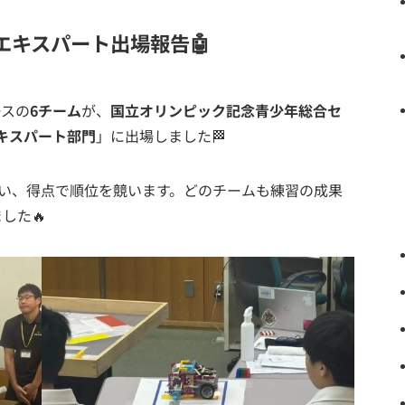
エキスパート出場報告🤖
ースの
6チーム
が、
国立オリンピック記念青少年総合セ
エキスパート部門
」に出場しました🏁
い、得点で順位を競います。どのチームも練習の成果
した🔥