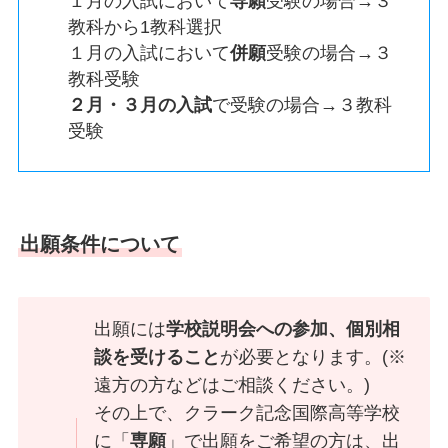
１月の入試において
専願
受験の場合→３
教科から1教科選択
１月の入試において
併願
受験の場合→３
教科受験
２月・３月の入試
で受験の場合→３教科
受験
出願条件について
出願には
学校説明会への参加、個別相
談を受けること
が必要となります。(※
遠方の方などはご相談ください。)
その上で、クラーク記念国際高等学校
に「
専願
」で出願をご希望の方は、出