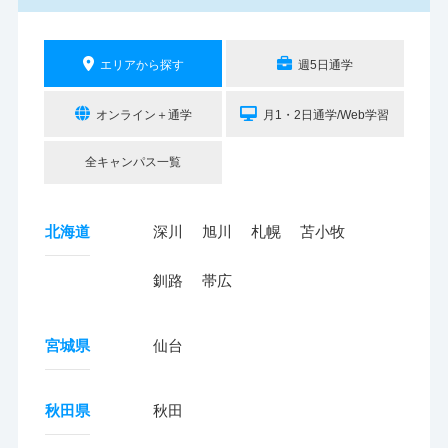
エリアから探す
週5日通学
オンライン＋通学
月1・2日通学/Web学習
全キャンパス一覧
北海道
深川
旭川
札幌
苫小牧
釧路
帯広
宮城県
仙台
秋田県
秋田