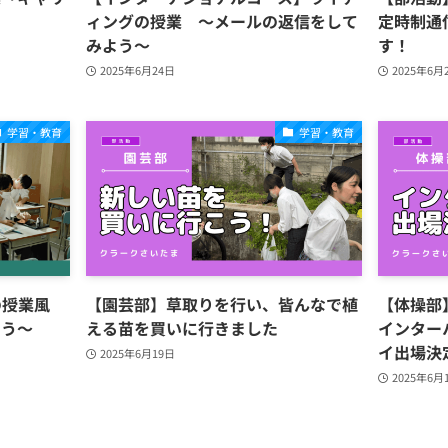
ィングの授業 ～メールの返信をして
定時制通
みよう～
す！
2025年6月24日
2025年6月
学習・教育
学習・教育
の授業風
【園芸部】草取りを行い、皆んなで植
【体操部
よう〜
える苗を買いに行きました
インター
イ出場決
2025年6月19日
2025年6月