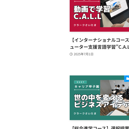
【インターナショナルコー
ューター支援言語学習”C.A.L
2025年7月1日
【総合進学コース】選択授