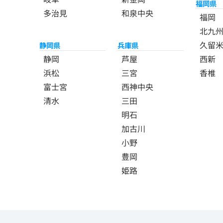
福岡県
多治見
和泉中央
福岡
北九
久留
静岡県
兵庫県
静岡
芦屋
西新
浜松
三宮
香椎
富士宮
西神中央
清水
三田
明石
加古川
小野
豊岡
姫路