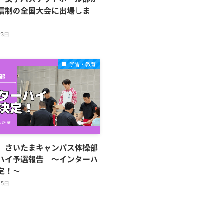
信制の全国大会に出場しま
23日
学習・教育
】さいたまキャンパス体操部
ハイ予選報告 〜インターハ
定！〜
15日