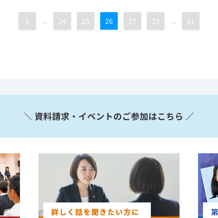
1
...
24
25
26
27
28
...
61
＼ 資料請求・イベントのご参加はこちら ／