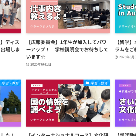
ス】ディス
【広報委員会】1年生が加入してパワ
【留学】
に出場しま
ーアップ！ 学校説明会でお待ちして
ラムをご
います☆
2025年5月
2025年6月1日
学習・教育
学習・教育
ました！
【インターナショナルコース】文化研
【部活動