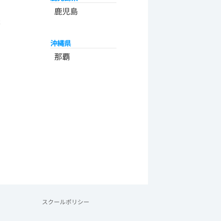
州
鹿児島
米
沖縄県
那覇
スクールポリシー