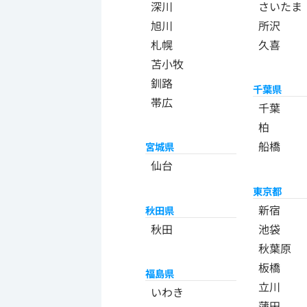
深川
さいたま
旭川
所沢
札幌
久喜
苫小牧
釧路
千葉県
帯広
千葉
柏
船橋
宮城県
仙台
東京都
新宿
秋田県
秋田
池袋
秋葉原
板橋
福島県
立川
いわき
蒲田