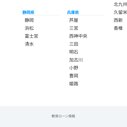
北九
久留
静岡県
兵庫県
静岡
芦屋
西新
浜松
三宮
香椎
富士宮
西神中央
清水
三田
明石
加古川
小野
豊岡
姫路
教育ローン情報