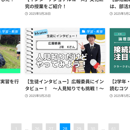
究の授業をご紹介！
は、部活
2025年5月28日
2025年5月
学習・教育
学習・教育
業実習を行
【生徒インタビュー】広報委員にイン
【2学年
タビュー！ ～人見知りでも挑戦！～
読むコツ
2025年5月25日
2025年5月
1
...
26
27
28
29
30
...
61