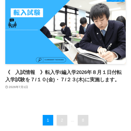
《 入試情報 》転入学/編入学2026年８月１日付転
入学試験を７/１０(金)・７/２３(木)に実施します。
2026年7月1日
1
2
...
8