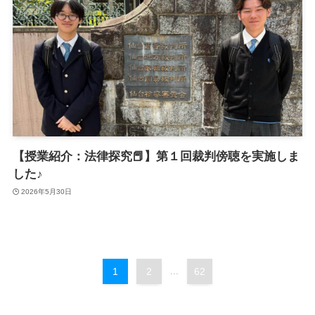
【授業紹介：法律探究📕】第１回裁判傍聴を実施しま
した♪
2026年5月30日
1
2
...
62