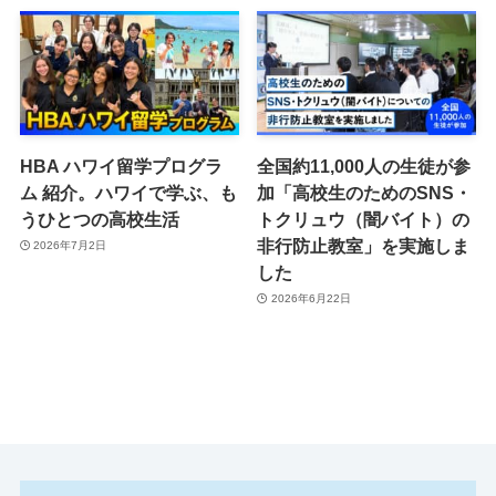
HBA ハワイ留学プログラ
全国約11,000人の生徒が参
ム 紹介。ハワイで学ぶ、も
加「高校生のためのSNS・
うひとつの高校生活
トクリュウ（闇バイト）の
非行防止教室」を実施しま
2026年7月2日
した
2026年6月22日