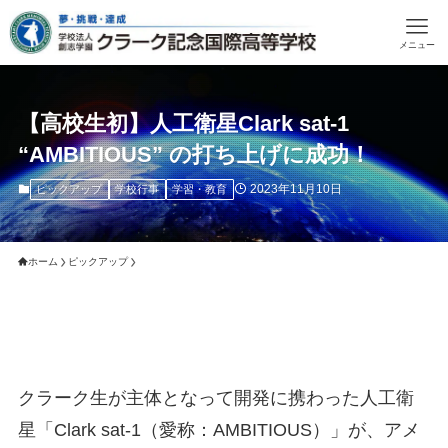
メニュー
【高校生初】人工衛星Clark sat-1
“AMBITIOUS” の打ち上げに成功！
2023年11月10日
ピックアップ
学校行事
学習・教育
ホーム
ピックアップ
クラーク生が主体となって開発に携わった人工衛
星「Clark sat-1（愛称：AMBITIOUS）」が、アメ