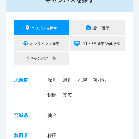
エリアから探す
週5日通学
オンライン＋通学
月1・2日通学/Web学習
全キャンパス一覧
北海道
深川
旭川
札幌
苫小牧
釧路
帯広
宮城県
仙台
秋田県
秋田