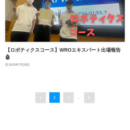
【ロボティクスコース】WROエキスパート出場報告
🤖
2025年7月29日
1
2
3
...
6