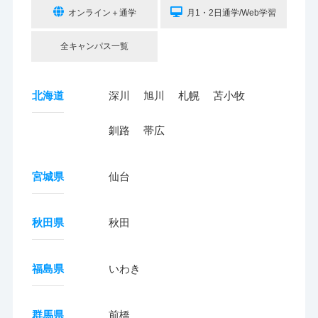
オンライン＋通学
月1・2日通学/Web学習
全キャンパス一覧
北海道
深川
旭川
札幌
苫小牧
釧路
帯広
宮城県
仙台
秋田県
秋田
福島県
いわき
群馬県
前橋