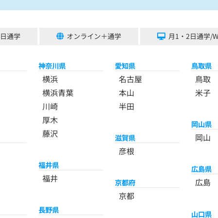
5日通学
オンライン＋通学
月1・2日通学/
神奈川県
愛知県
鳥取県
横浜
名古屋
鳥取
横浜青葉
本山
米子
川崎
半田
厚木
岡山県
藤沢
岡山
滋賀県
彦根
福井県
広島県
福井
広島
京都府
京都
長野県
山口県