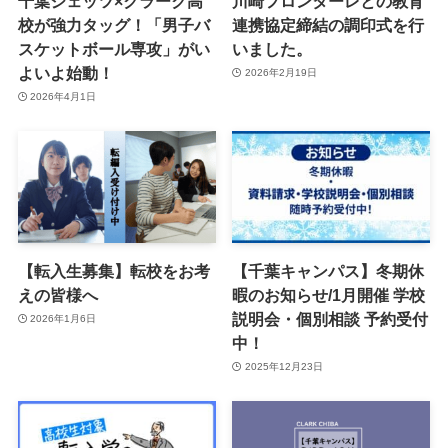
千葉ジェッツ×クラーク高
川崎フロンターレとの教育
校が強力タッグ！「男子バ
連携協定締結の調印式を行
スケットボール専攻」がい
いました。
よいよ始動！
2026年2月19日
2026年4月1日
【転入生募集】転校をお考
【千葉キャンパス】冬期休
えの皆様へ
暇のお知らせ/1月開催 学校
説明会・個別相談 予約受付
2026年1月6日
中！
2025年12月23日