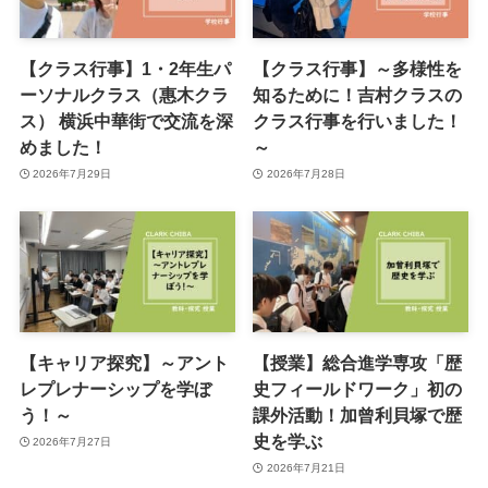
【クラス行事】1・2年生パ
【クラス行事】～多様性を
ーソナルクラス（惠木クラ
知るために！吉村クラスの
ス） 横浜中華街で交流を深
クラス行事を行いました！
めました！
～
2026年7月29日
2026年7月28日
【キャリア探究】～アント
【授業】総合進学専攻「歴
レプレナーシップを学ぼ
史フィールドワーク」初の
う！～
課外活動！加曾利貝塚で歴
史を学ぶ
2026年7月27日
2026年7月21日