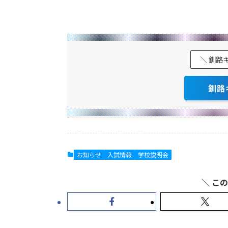
＼ 釧路
釧路
お知らせ
入試情報
学校説明会