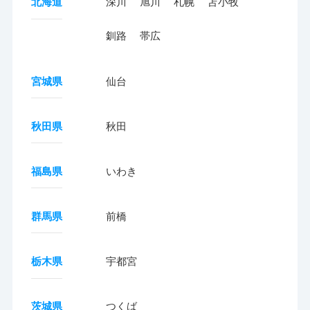
北海道
深川
旭川
札幌
苫小牧
釧路
帯広
宮城県
仙台
秋田県
秋田
福島県
いわき
群馬県
前橋
栃木県
宇都宮
茨城県
つくば