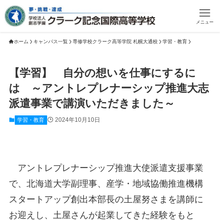
メニュー
ホーム
キャンパス一覧
専修学校クラーク高等学院 札幌大通校
学習・教育
【学習】 自分の想いを仕事にするに
は ～アントレプレナーシップ推進大志
派遣事業で講演いただきました～
2024年10月10日
学習・教育
アントレプレナーシップ推進大使派遣支援事業
で、北海道大学副理事、産学・地域協働推進機構
スタートアップ創出本部長の土屋努さまを講師に
お迎えし、土屋さんが起業してきた経験をもと