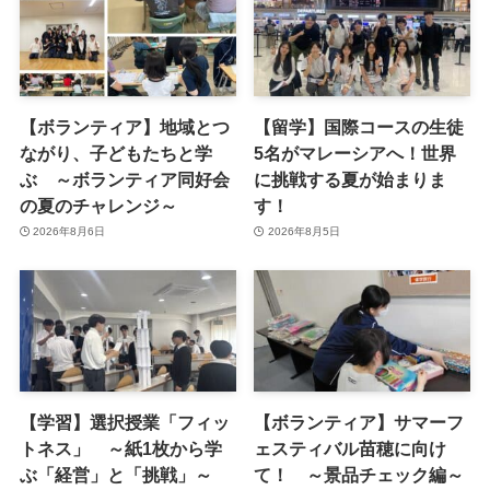
【ボランティア】地域とつ
【留学】国際コースの生徒
ながり、子どもたちと学
5名がマレーシアへ！世界
ぶ ～ボランティア同好会
に挑戦する夏が始まりま
の夏のチャレンジ～
す！
2026年8月6日
2026年8月5日
【学習】選択授業「フィッ
【ボランティア】サマーフ
トネス」 ～紙1枚から学
ェスティバル苗穂に向け
ぶ「経営」と「挑戦」～
て！ ～景品チェック編～