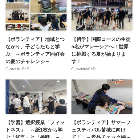
【ボランティア】地域とつ
【留学】国際コースの生徒
ながり、子どもたちと学
5名がマレーシアへ！世界
ぶ ～ボランティア同好会
に挑戦する夏が始まりま
の夏のチャレンジ～
す！
2026年8月6日
2026年8月5日
【学習】選択授業「フィッ
【ボランティア】サマーフ
トネス」 ～紙1枚から学
ェスティバル苗穂に向け
ぶ「経営」と「挑戦」～
て！ ～景品チェック編～