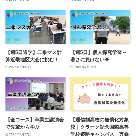
【週5日通学】二乗マス計
【週5日】個人探究学習～
算近畿地区大会に挑む！
暑さに負けない☀
2026年7月31日
2026年7月29日
【全コース】卒業生講演会
【通信制高校の無償化対象
で先輩から学ぶ
校｜クラーク記念国際高等
学校姫路キャンパス 専修
2026年7月27日