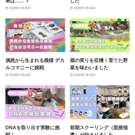
果は……？
した
2026年7月28日
2026年7月24日
偶然から生まれる模様 デカ
畑の実りを収穫！育てた野
ルコマニーに挑戦
菜を味わいました
2026年7月16日
2026年7月15日
DNAを取り出す実験に挑
前期スクーリング（面接指
戦！
導）が始まりました