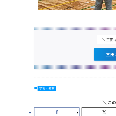
＼ 三田
三田
学習・教育