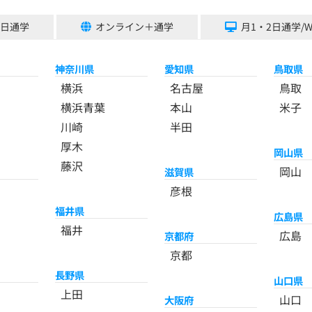
5日通学
オンライン＋通学
月1・2日通学/
神奈川県
愛知県
鳥取県
横浜
名古屋
鳥取
横浜青葉
本山
米子
川崎
半田
厚木
岡山県
藤沢
岡山
滋賀県
彦根
福井県
広島県
福井
広島
京都府
京都
長野県
山口県
上田
山口
大阪府