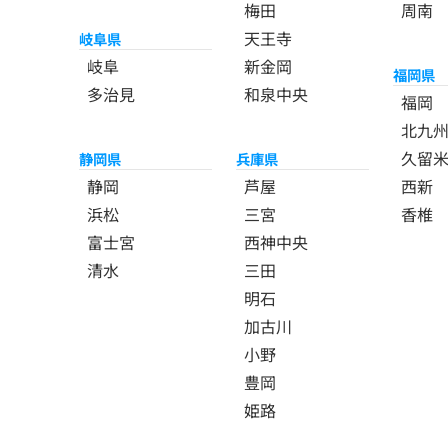
梅田
周南
天王寺
岐阜県
岐阜
新金岡
福岡県
多治見
和泉中央
福岡
北九
久留
静岡県
兵庫県
静岡
芦屋
西新
浜松
三宮
香椎
富士宮
西神中央
清水
三田
明石
加古川
小野
豊岡
姫路