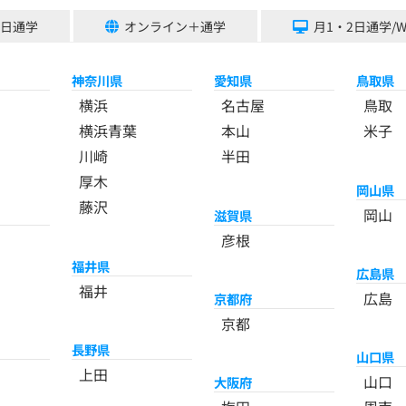
5日通学
オンライン＋通学
月1・2日通学/
神奈川県
愛知県
鳥取県
横浜
名古屋
鳥取
横浜青葉
本山
米子
川崎
半田
厚木
岡山県
藤沢
岡山
滋賀県
彦根
福井県
広島県
福井
広島
京都府
京都
長野県
山口県
上田
山口
大阪府