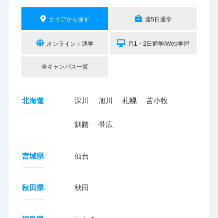
エリアから探す
週5日通学
オンライン＋通学
月1・2日通学/Web学習
全キャンパス一覧
北海道
深川
旭川
札幌
苫小牧
釧路
帯広
宮城県
仙台
秋田県
秋田