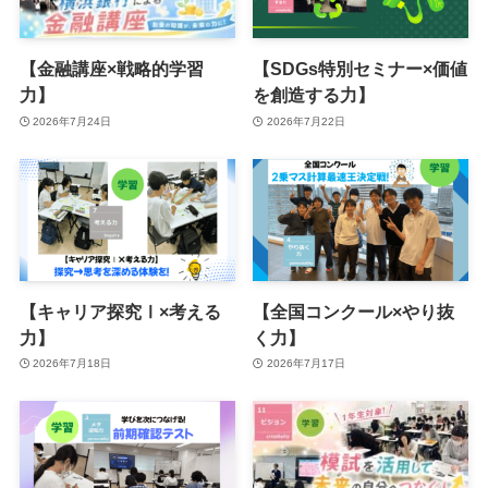
【金融講座×戦略的学習
【SDGs特別セミナー×価値
力】
を創造する力】
2026年7月24日
2026年7月22日
【キャリア探究Ⅰ×考える
【全国コンクール×やり抜
力】
く力】
2026年7月18日
2026年7月17日