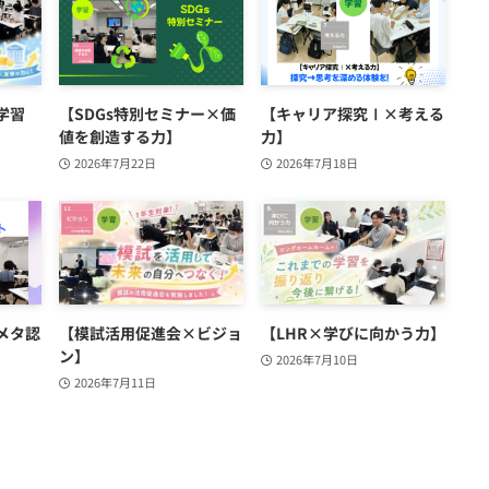
学習
【SDGs特別セミナー×価
【キャリア探究Ⅰ×考える
値を創造する力】
力】
2026年7月22日
2026年7月18日
メタ認
【模試活用促進会×ビジョ
【LHR×学びに向かう力】
ン】
2026年7月10日
2026年7月11日