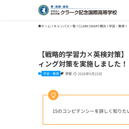
ホーム
キャンパス一覧
CLARK SMART横浜
学習・教育
【戦略的学習力×英検対策】「Let’
ィング対策を実施しました！
学習・教育
学習
2026年5月23日
15のコンピテンシーを詳しく知りた