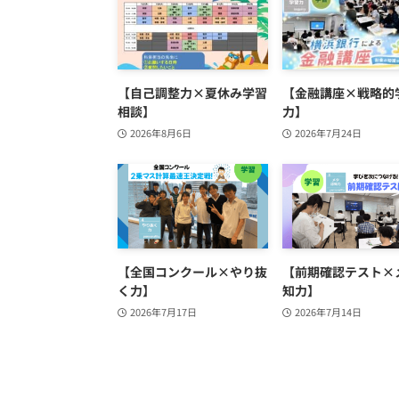
【自己調整力×夏休み学習
【金融講座×戦略的
相談】
力】
2026年8月6日
2026年7月24日
【全国コンクール×やり抜
【前期確認テスト×
く力】
知力】
2026年7月17日
2026年7月14日