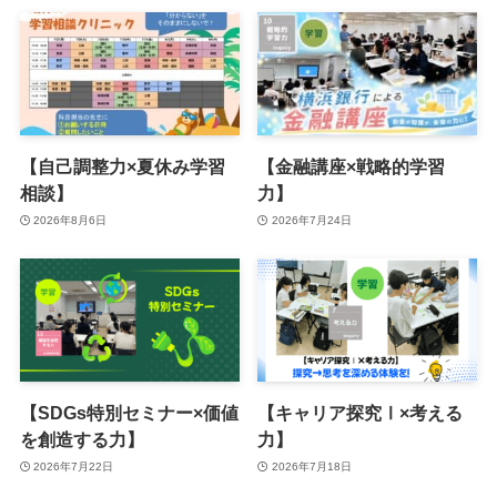
【自己調整力×夏休み学習
【金融講座×戦略的学習
相談】
力】
2026年8月6日
2026年7月24日
【SDGs特別セミナー×価値
【キャリア探究Ⅰ×考える
を創造する力】
力】
2026年7月22日
2026年7月18日