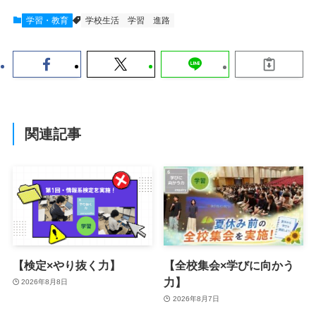
学習・教育
学校生活
学習
進路
関連記事
【検定×やり抜く力】
【全校集会×学びに向かう
力】
2026年8月8日
2026年8月7日