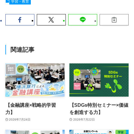
学習・教育
関連記事
【金融講座×戦略的学習
【SDGs特別セミナー×価値
力】
を創造する力】
2026年7月24日
2026年7月22日