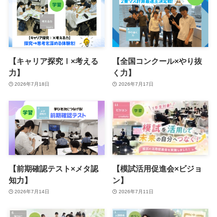
【キャリア探究Ⅰ×考える
【全国コンクール×やり抜
力】
く力】
2026年7月18日
2026年7月17日
【前期確認テスト×メタ認
【模試活用促進会×ビジョ
知力】
ン】
2026年7月14日
2026年7月11日