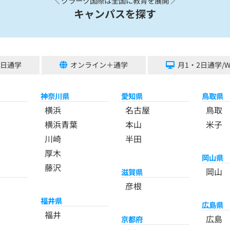
＼ クラーク国際は全国に教育を展開 ／
キャンパスを探す
5日通学
オンライン＋通学
月1・2日通学/
神奈川県
愛知県
鳥取県
横浜
名古屋
鳥取
横浜青葉
本山
米子
川崎
半田
厚木
岡山県
藤沢
岡山
滋賀県
彦根
福井県
広島県
福井
広島
京都府