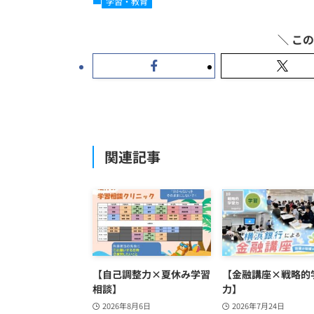
学習・教育
関連記事
【自己調整力×夏休み学習
【金融講座×戦略的
相談】
力】
2026年8月6日
2026年7月24日