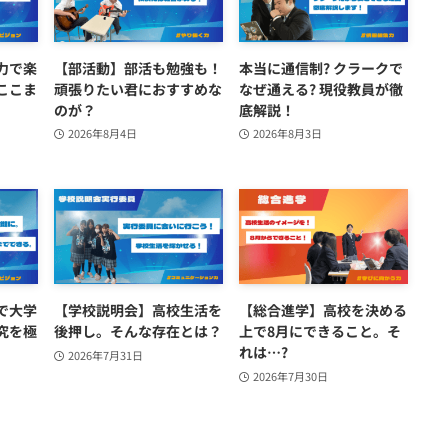
力で楽
【部活動】部活も勉強も！
本当に通信制? クラークで
ここま
頑張りたい君におすすめな
なぜ通える? 現役教員が徹
のが？
底解説！
2026年8月4日
2026年8月3日
で大学
【学校説明会】高校生活を
【総合進学】高校を決める
究を極
後押し。そんな存在とは？
上で8月にできること。そ
れは…?
2026年7月31日
2026年7月30日