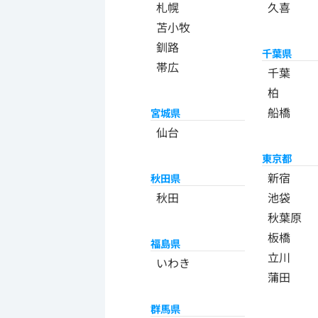
札幌
久喜
苫小牧
釧路
千葉県
帯広
千葉
柏
船橋
宮城県
仙台
東京都
新宿
秋田県
秋田
池袋
秋葉原
板橋
福島県
立川
いわき
蒲田
群馬県