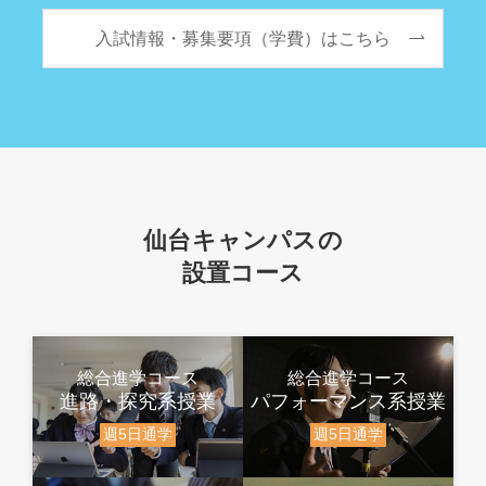
入試情報・募集要項（学費）はこちら
仙台キャンパスの
設置コース
総合進学コース
総合進学コース
進路・探究系授業
パフォーマンス系授業
週5日通学
週5日通学