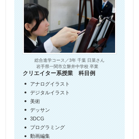
総合進学コース／3年 千葉 日菜さん
岩手県一関市立磐井中学校 卒業
クリエイター系授業 科目例
アナログイラスト
デジタルイラスト
美術
デッサン
3DCG
プログラミング
動画編集