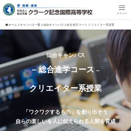
メニュー
ホーム
キャンパス一覧
仙台キャンパス
総合進学コース クリエイター系授業
仙台キャンパス
– 総合進学コース
–
クリエイター系授業
「ワクワクするもの」を創り出そう
自らの楽しいを人に伝えられる人間を育成