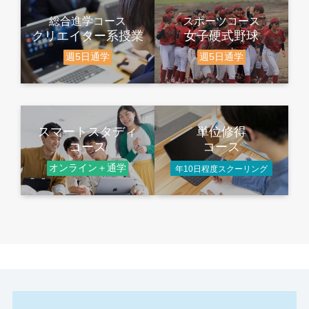
総合進学コース
スポーツコース
クリエイター系授業
女子硬式野球
週5日通学
週5日通学
スマートスタディ
単位修得
コース
コース
オンライン＋通学
年10日程度スクーリング