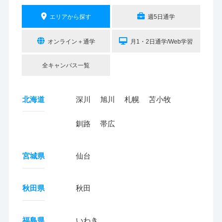
エリアから探す
週5日通学
オンライン＋通学
月1・2日通学/Web学習
全キャンパス一覧
北海道
深川
旭川
札幌
苫小牧
釧路
帯広
宮城県
仙台
秋田県
秋田
福島県
いわき