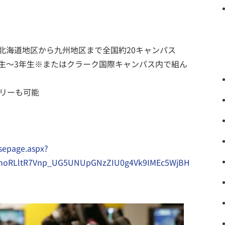
海道地区から九州地区まで全国約20キャンパス

生～3年生※またはクラーク国際キャンパス内で組ん
リーも可能

nsepage.aspx?
LhoRLltR7Vnp_UG5UNUpGNzZIU0g4Vk9IMEc5WjBH