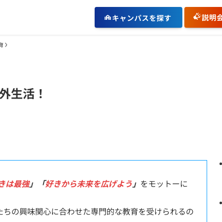
説明
キャンパスを探す
育
外生活！
きは最強
」「
好きから未来を広げよう
」
をモットーに
たちの興味関心に合わせた専門的な教育を受けられるの