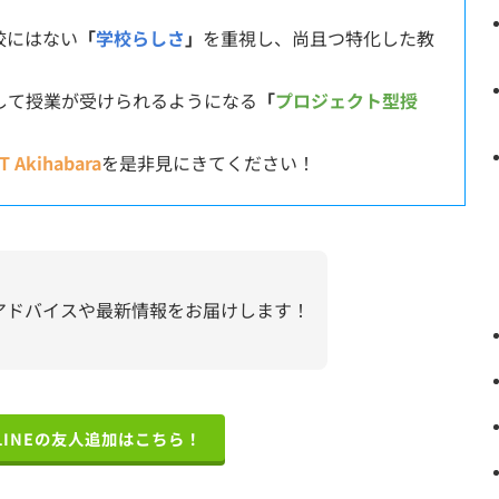
校にはない
「
学校らしさ
」
を重視し、尚且つ特化した教
して授業が受けられるようになる
「
プロジェクト型授
T Akihabara
を是非見にきてください！
アドバイスや最新情報をお届けします！
LINEの友人追加はこちら！