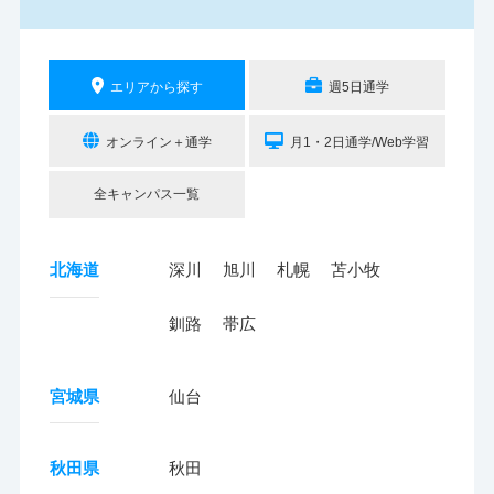
エリアから探す
週5日通学
オンライン＋通学
月1・2日通学/Web学習
全キャンパス一覧
北海道
深川
旭川
札幌
苫小牧
釧路
帯広
宮城県
仙台
秋田県
秋田