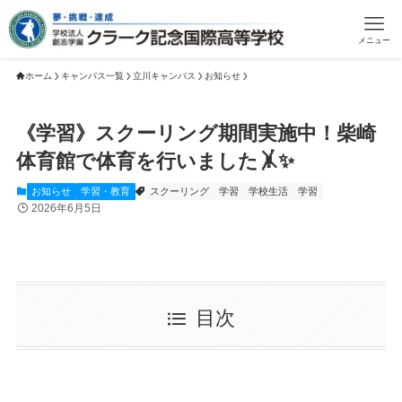
メニュー
ホーム
キャンパス一覧
立川キャンパス
お知らせ
《学習》スクーリング期間実施中！柴崎
体育館で体育を行いました🤸✨
お知らせ
学習・教育
スクーリング 学習
学校生活
学習
2026年6月5日
目次