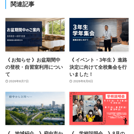
関連記事
《 お知らせ 》お盆期間中
《 イベント・3年生 》進路
の登校・自習室利用につい
決定に向けて全校集会を行
て
いました！
2026年8月7日
2026年8月6日
《 地域紹介 》府中市か
《 学校説明会 》8月の