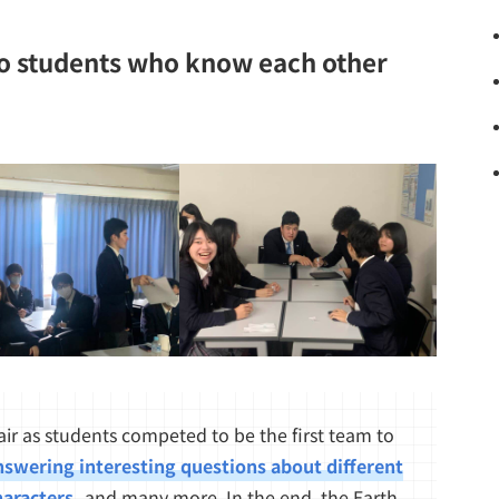
 to students who know each other
air as students competed to be the first team to
nswering interesting questions about different
haracters
, and many more. In the end, the Earth