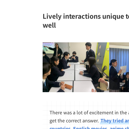
Lively interactions unique
well
There was a lot of excitement in the 
get the correct answer.
They tried a
countries, English movies, anime c