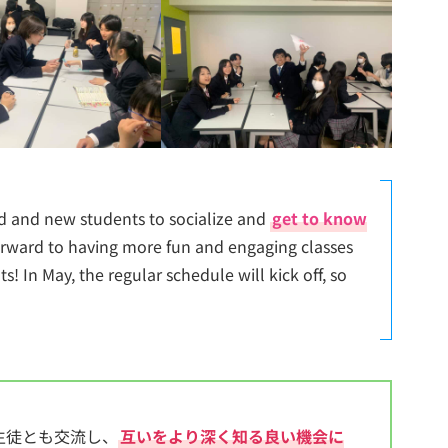
ld and new students to socialize and
get to know
orward to having more fun and engaging classes
! In May, the regular schedule will kick off, so
生徒とも交流し、
互いをより深く知る良い機会に