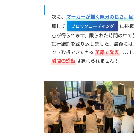
次に、
マーカーが描く線分の長さ、回
算して
に挑戦
ブロックコーディング
点が得られます。限られた時間の中で
試行錯誤を繰り返しました。最後には
ント取得できたかを
英語で発表
しまし
瞬間の感動
は忘れられません！