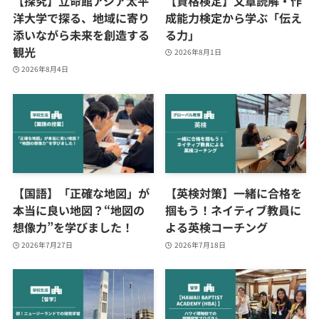
【探究】立命館アジア太平
【資格検定】文章読解・作
洋大学で探る、地域に寄り
成能力検定から学ぶ「伝え
添いながら未来を創造する
る力」
観光
2026年8月1日
2026年8月4日
【国語】「正確な地図」が
【英検対策】一緒に合格を
本当に良い地図？“地図の
掴もう！ネイティブ教員に
想像力”を学びました！
よる英検コーチング
2026年7月27日
2026年7月18日