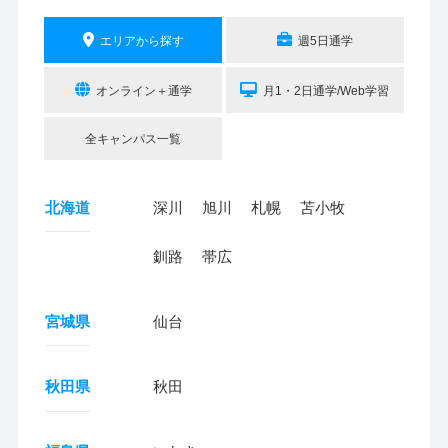
エリアから探す
週5日通学
オンライン＋通学
月1・2日通学/Web学習
全キャンパス一覧
北海道
深川
旭川
札幌
苫小牧
釧路
帯広
宮城県
仙台
秋田県
秋田