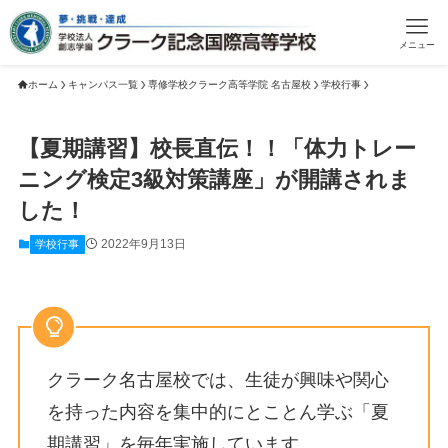
メニュー
ホーム
キャンパス一覧
専修学校クラーク高等学院 名古屋校
学校行事
【夏期講習】校長直伝！！「体力トレー
ニング検定3級対策講座」が開講されま
した！
2022年9月13日
学校行事
クラーク名古屋校では、生徒が興味や関心
を持った内容を集中的にとことん学ぶ「夏
期講習」を毎年実施しています。