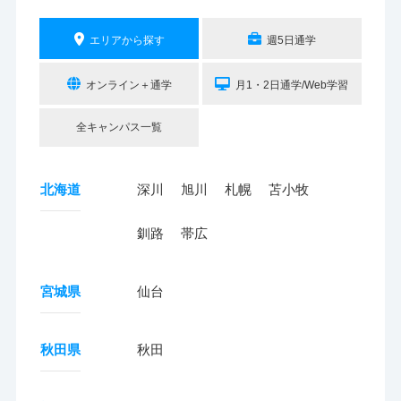
エリアから探す
週5日通学
オンライン＋通学
月1・2日通学/Web学習
全キャンパス一覧
北海道
深川
旭川
札幌
苫小牧
釧路
帯広
宮城県
仙台
秋田県
秋田