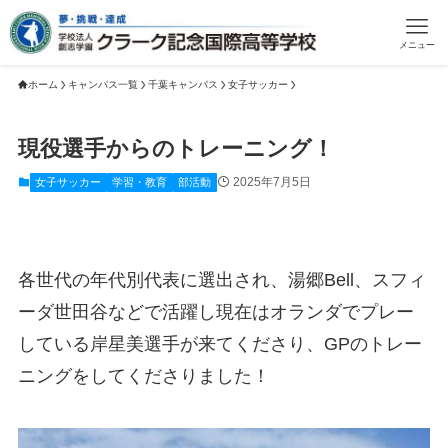
メニュー
ホーム
キャンパス一覧
千葉キャンパス
女子サッカー
現役選手からのトレーニング！
2025年7月5日
女子サッカー
学習・教育
部活動
各世代の年代別代表に選出され、湯郷Bell、スフィ
ーダ世田谷などで活躍し現在はオランダでプレー
している岸星美選手が来てくださり、GPのトレー
ニングをしてくださりました！