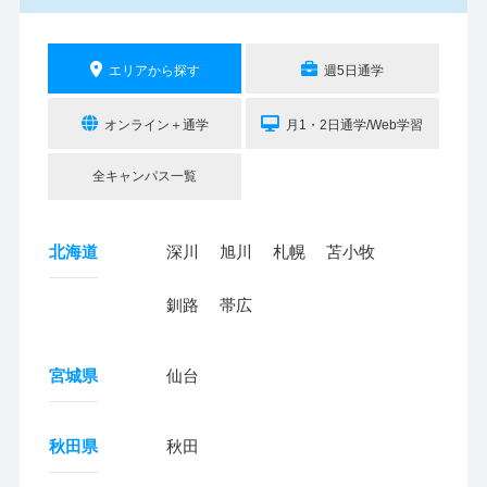
エリアから探す
週5日通学
オンライン＋通学
月1・2日通学/Web学習
全キャンパス一覧
北海道
深川
旭川
札幌
苫小牧
釧路
帯広
宮城県
仙台
秋田県
秋田